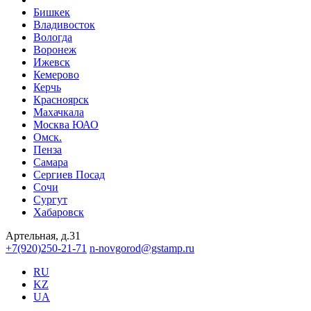
Бишкек
Владивосток
Вологда
Воронеж
Ижевск
Кемерово
Керчь
Красноярск
Махачкала
Москва ЮАО
Омск.
Пенза
Самара
Сергиев Посад
Сочи
Сургут
Хабаровск
Артельная, д.31
+7(920)250-21-71
n-novgorod@gstamp.ru
RU
KZ
UA