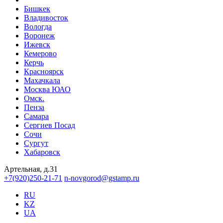
Бишкек
Владивосток
Вологда
Воронеж
Ижевск
Кемерово
Керчь
Красноярск
Махачкала
Москва ЮАО
Омск.
Пенза
Самара
Сергиев Посад
Сочи
Сургут
Хабаровск
Артельная, д.31
+7(920)250-21-71
n-novgorod@gstamp.ru
RU
KZ
UA