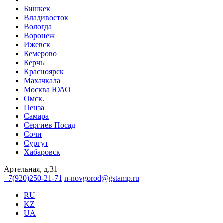
Бишкек
Владивосток
Вологда
Воронеж
Ижевск
Кемерово
Керчь
Красноярск
Махачкала
Москва ЮАО
Омск.
Пенза
Самара
Сергиев Посад
Сочи
Сургут
Хабаровск
Артельная, д.31
+7(920)250-21-71
n-novgorod@gstamp.ru
RU
KZ
UA