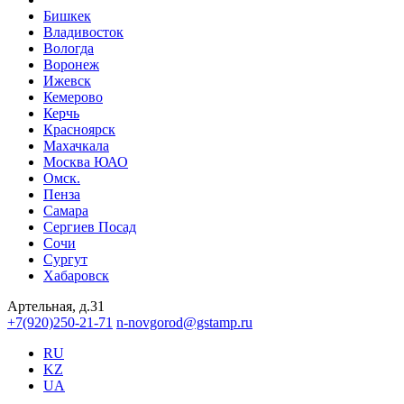
Бишкек
Владивосток
Вологда
Воронеж
Ижевск
Кемерово
Керчь
Красноярск
Махачкала
Москва ЮАО
Омск.
Пенза
Самара
Сергиев Посад
Сочи
Сургут
Хабаровск
Артельная, д.31
+7(920)250-21-71
n-novgorod@gstamp.ru
RU
KZ
UA